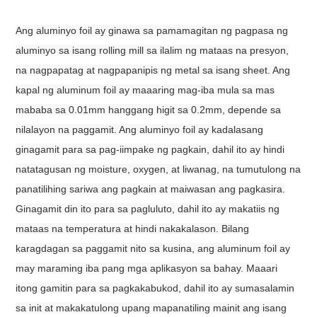
Ang aluminyo foil ay ginawa sa pamamagitan ng pagpasa ng
aluminyo sa isang rolling mill sa ilalim ng mataas na presyon,
na nagpapatag at nagpapanipis ng metal sa isang sheet. Ang
kapal ng aluminum foil ay maaaring mag-iba mula sa mas
mababa sa 0.01mm hanggang higit sa 0.2mm, depende sa
nilalayon na paggamit. Ang aluminyo foil ay kadalasang
ginagamit para sa pag-iimpake ng pagkain, dahil ito ay hindi
natatagusan ng moisture, oxygen, at liwanag, na tumutulong na
panatilihing sariwa ang pagkain at maiwasan ang pagkasira.
Ginagamit din ito para sa pagluluto, dahil ito ay makatiis ng
mataas na temperatura at hindi nakakalason. Bilang
karagdagan sa paggamit nito sa kusina, ang aluminum foil ay
may maraming iba pang mga aplikasyon sa bahay. Maaari
itong gamitin para sa pagkakabukod, dahil ito ay sumasalamin
sa init at makakatulong upang mapanatiling mainit ang isang