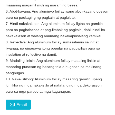
maaaring magamit muli ng maraming beses.
6. Abot-kayang: Ang aluminyo foil ay isang abot-kayang opsyon
para sa packaging ng pagkain at pagluluto.
7. Hindi nakakalason: Ang aluminum foil ay ligtas na gamitin
para sa paghahanda at pag-iimbak ng pagkain, dahil hindi ito
nakakalason at walang anumang nakakapinsalang kemikal.
8. Reflective: Ang aluminum foil ay sumasalamin sa init at
liwanag, na ginagawa itong popular na pagpipilian para sa
insulation at reflective na damit.
9. Madaling linisin: Ang aluminum foil ay madaling linisin at
maaaring punasan ng basang tela o hugasan sa makinang
panghugas.
10. Naka-istilong: Aluminum foil ay maaaring gamitin upang
lumikha ng mga naka-istilo at natatanging mga dekorasyon
para sa mga partido at mga kaganapan.

Email