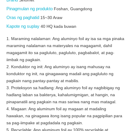
Pinagmulan ng produkto
Foshan, Guangdong
Oras ng paghatid
15~30 Araw
Kapote ng suplay
40 HQ kada buwan
1. Maraming nalalaman: Ang aluminyo foil ay isa sa mga pinaka
maraming nalalaman na materyales na magagamit, dahil
magagamit ito sa pagluluto, pagluluto, pagbabalot, at pag-
iimbak ng pagkain.
2. Konduktor ng init: Ang aluminyo ay isang mahusay na
konduktor ng init, na ginagawang madali ang pagluluto ng
pagkain nang pantay-pantay at mabilis.
3. Proteksyon sa hadlang: Ang aluminyo foil ay nagbibigay ng
hadlang laban sa bakterya, kahalumigmigan, at hangin, na
pinapanatili ang pagkain na mas sariwa nang mas matagal.
4. Magaan: Ang aluminum foil ay magaan at madaling
hawakan, na ginagawa itong isang popular na pagpipilian para
sa pag-iimpake at pagdadala ng pagkain.
5. Recyclable: Ang aluminum foil ay 100% recyclable at