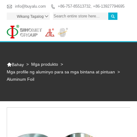

info@buyalu.com
+86-757-85513732, +86-13927794695


Wikang Tagalog

Togg

>
Mga produkto
>
Bahay
Mga profile ng aluminyo para sa mga bintana at pintuan
>
Aluminum Foil