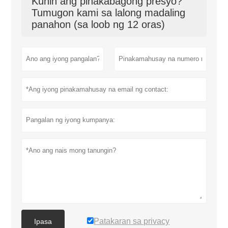
Kunin ang pinakabagong presyo?
Tumugon kami sa lalong madaling
panahon (sa loob ng 12 oras)
Patakaran sa privacy
Ipasa