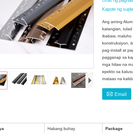
Oras ng paghat
Kapote ng supl
Ang aming Alum
katangian, tula
ibabaw, maluho 
konstruksiyon, 
pag-install at p
pagganap sa kap
mga hilaw na m
epekto sa kalusu
mataas na kalid

Email
ya
Habang buhay
Package