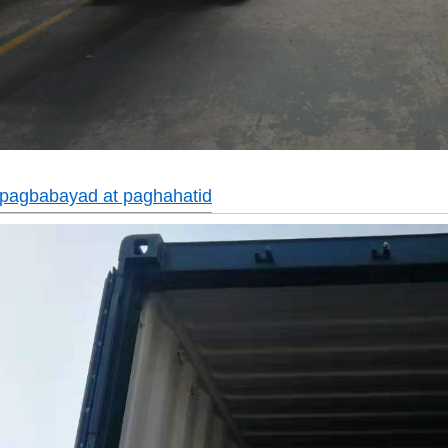
 pagbabayad at paghahatid