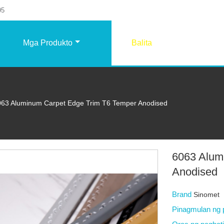
95
Mga Produkto
Balita
063 Aluminum Carpet Edge Trim T6 Temper Anodised
6063 Alum
Anodised
Brand
Sinomet
Pinagmulan ng 