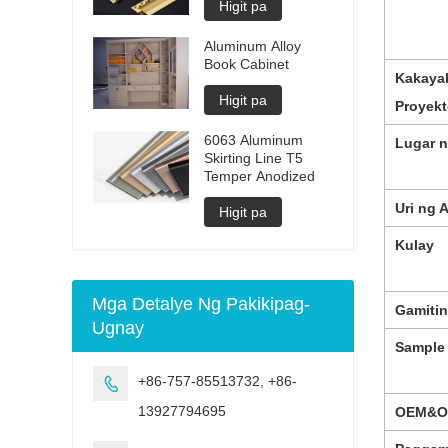
Higit pa
Aluminum Alloy
Book Cabinet
Kakaya
Higit pa
Proyek
6063 Aluminum
Lugar 
Skirting Line T5
Temper Anodized
Uri ng 
Higit pa
Kulay
Mga Detalye Ng Pakikipag-
Gamitin
Ugnay
Sample
+86-757-85513732, +86-

13927794695
OEM&