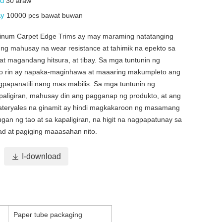
id
30 araw
ay
10000 pcs bawat buwan
inum Carpet Edge Trims ay may maraming natatanging
d ng mahusay na wear resistance at tahimik na epekto sa
at magandang hitsura, at tibay. Sa mga tuntunin ng
ito rin ay napaka-maginhawa at maaaring makumpleto ang
agpapanatili nang mas mabilis. Sa mga tuntunin ng
aligiran, mahusay din ang pagganap ng produkto, at ang
ateryales na ginamit ay hindi magkakaroon ng masamang
gan ng tao at sa kapaligiran, na higit na nagpapatunay sa
ad at pagiging maaasahan nito.

I-download
Paper tube packaging