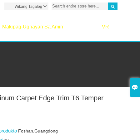

Wikang Tagalog

Makipag-Ugnayan Sa Amin
VR

inum Carpet Edge Trim T6 Temper
produkto
Foshan,Guangdong