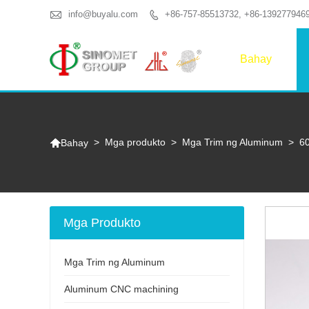

info@buyalu.com
+86-757-85513732, +86-139277946

Bahay

>
Mga produkto
>
Mga Trim ng Aluminum
>
6
Bahay
Mga Produkto
Mga Trim ng Aluminum
Aluminum CNC machining