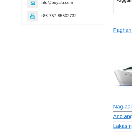
Paggam
info@buyalu.com

+86-757-85502732

Paghaha
Nag-aal
Ano ang
Lakas n