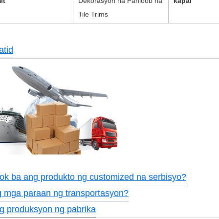
it
Dekorasyon na Panloob na
kapal
Tile Trims
tid
ok ba ang produkto ng customized na serbisyo?
 mga paraan ng transportasyon?
g produksyon ng pabrika