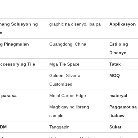
hang Solusyon ng
graphic na disenyo, iba pa
Ap
plikasyon
to
ng Pinagmulan
Guangdong, China
Estilo ng
Disenyo
Accessory ng Tile
Mga Tile Space
Tatak
Golden, Sliver at
MOQ
Customized
 para sa
Metal Carpet Edge
materyal
Magbigay ng libreng
Paggamot sa
sample
Ibabaw
ODM
Tanggapin
Sukat