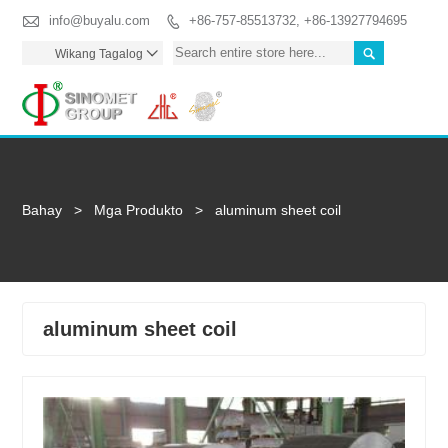

info@buyalu.com
+86-757-85513732, +86-13927794695


Wikang Tagalog

Togg
Bahay
>
Mga Produkto
>
aluminum sheet coil
aluminum sheet coil